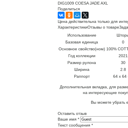
DIG1009 COESA JADE AXL
Поделиться
Цена действительна только для инте
Характеристики
Отзывы о товаре
Зада
Использование
Штор
Базовая единица
0
Основное свойство(ном)
100% COTT
Год коллекции
2021
Размер рулона
30
Ширина
2.8
Раппорт
64 x 64
Дополнительная вкладка, для разме
на интересующие покуп
Вы можете убрать е
Оставить отзыв
Ваше имя
*
Текст сообщения
*