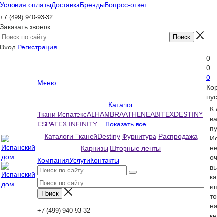
Условия оплаты
Доставка
Бренды
Вопрос-ответ
+7 (499) 940-93-32
Заказать звонок
Вход
Регистрация
0
0
0
Меню
Ко
пус
Каталог
К
Ткани Испатекс
ALHAMBRA
ATHENEA
BITEX
DESTINY
ва
ESPATEX INFINITY
... Показать все
пу
Каталоги Тканей
Destiny
Фурнитура
Распродажа
Ис
н
Карнизы
Шторные ленты
оч
Компания
Услуги
Контакты
вы
ка
и
то
н
+7 (499) 940-93-32
кн