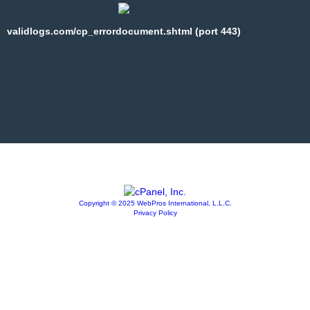
validlogs.com/cp_errordocument.shtml (port 443)
Copyright © 2025 WebPros International, L.L.C.
Privacy Policy