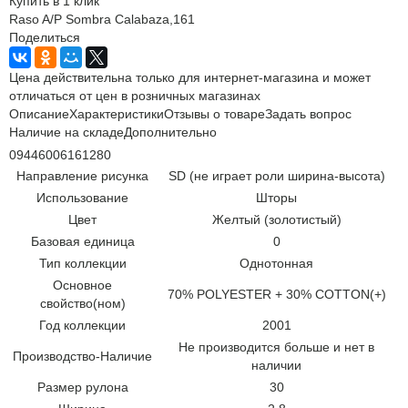
Купить в 1 клик
Raso A/P Sombra Calabaza,161
Поделиться
Цена действительна только для интернет-магазина и может
отличаться от цен в розничных магазинах
Описание
Характеристики
Отзывы о товаре
Задать вопрос
Наличие на складе
Дополнительно
09446006161280
Направление рисунка
SD (не играет роли ширина-высота)
Использование
Шторы
Цвет
Желтый (золотистый)
Базовая единица
0
Тип коллекции
Однотонная
Основное
70% POLYESTER + 30% COTTON(+)
свойство(ном)
Год коллекции
2001
Не производится больше и нет в
Производство-Наличие
наличии
Размер рулона
30