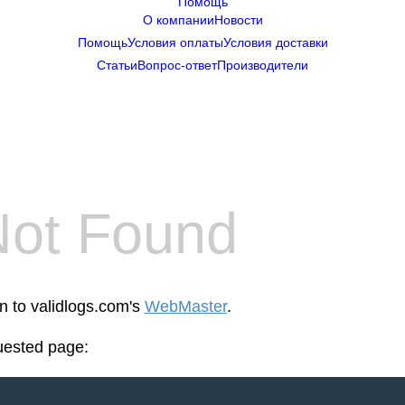
Помощь
О компании
Новости
Помощь
Условия оплаты
Условия доставки
Статьи
Вопрос-ответ
Производители
Not Found
en to validlogs.com's
WebMaster
.
uested page: