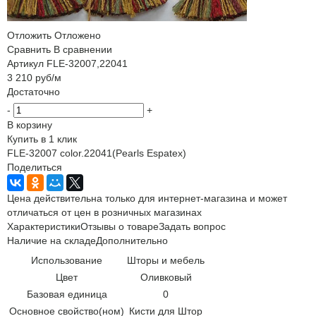
Отложить
Отложено
Сравнить
В сравнении
Артикул
FLE-32007,22041
3 210
руб
/м
Достаточно
-
+
В корзину
Купить в 1 клик
FLE-32007 color.22041(Pearls Espatex)
Поделиться
Цена действительна только для интернет-магазина и может
отличаться от цен в розничных магазинах
Характеристики
Отзывы о товаре
Задать вопрос
Наличие на складе
Дополнительно
Использование
Шторы и мебель
Цвет
Оливковый
Базовая единица
0
Основное свойство(ном)
Кисти для Штор