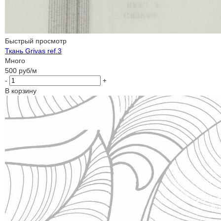
Быстрый просмотр
Ткань Grivas ref.3
Много
500
руб
/м
-
+
В корзину