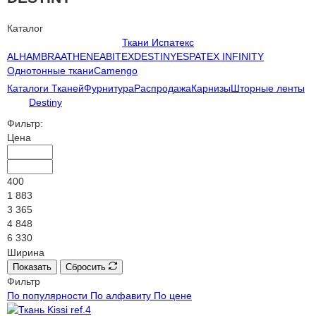
Каталог
Ткани Испатекс
ALHAMBRA
ATHENEA
BITEX
DESTINY
ESPATEX INFINITY
Однотонные ткани
Camengo
Каталоги Тканей
Фурнитура
Распродажа
Карнизы
Шторные ленты
Destiny
Фильтр:
Цена
400
1 883
3 365
4 848
6 330
Ширина
Показать
Сбросить
Фильтр
По популярности
По алфавиту
По цене