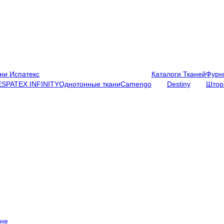
ни Испатекс
Каталоги Тканей
Фурн
ESPATEX INFINITY
Однотонные ткани
Camengo
Destiny
Штор
ене