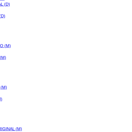
(D)
(M)
)