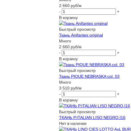
2 660
руб
/м
-
+
В корзину
Быстрый просмотр
Ткань Anifantes original
Много
2 660
руб
/м
-
+
В корзину
Быстрый просмотр
Ткань PIQUE NEBRASKA col. 03
Много
3 510
руб
/м
-
+
В корзину
Быстрый просмотр
ТКАНЬ P.ITALIAN LISO NEGRO.I16
Нет в наличии