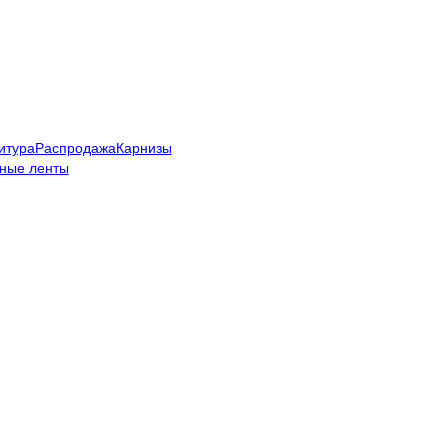
итура
Распродажа
Карнизы
ные ленты