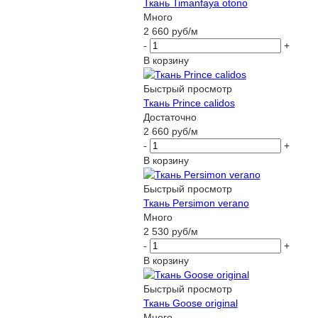
Ткань Timanfaya otono
Много
2 660
руб
/м
-
+
В корзину
Быстрый просмотр
Ткань Prince calidos
Достаточно
2 660
руб
/м
-
+
В корзину
Быстрый просмотр
Ткань Persimon verano
Много
2 530
руб
/м
-
+
В корзину
Быстрый просмотр
Ткань Goose original
Много