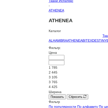
Ткани Испатекс
-
ATHENEA
ATHENEA
Каталог
Тка
ALHAMBRA
ATHENEA
BITEX
DESTINY
Фильтр:
Цена
1 785
2 445
3 105
3 765
4 425
Ширина
Показать
Сбросить
Фильтр
По популярности
По алфавиту
По ц