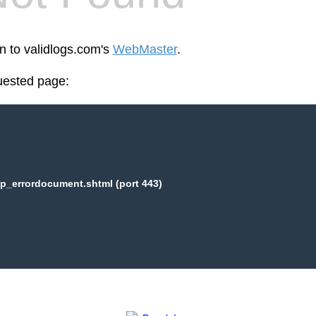
en to validlogs.com's
WebMaster
.
uested page:
p_errordocument.shtml (port 443)