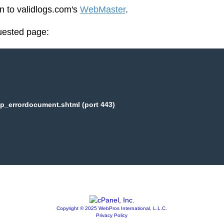
en to validlogs.com's
WebMaster
.
uested page:
p_errordocument.shtml (port 443)
Copyright © 2025 WebPros International, L.L.C.
Privacy Policy