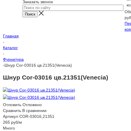
Заказать звонок
ко
Об
ру
Пе
кор
Главная
-
Каталог
-
Фурнитура
-
Шнур Cor-03016 цв.21351(Venecia)
Шнур Cor-03016 цв.21351(Venecia)
Отложить
Отложено
Сравнить
В сравнении
Артикул
COR-03016,21351
265
руб
/м
Много