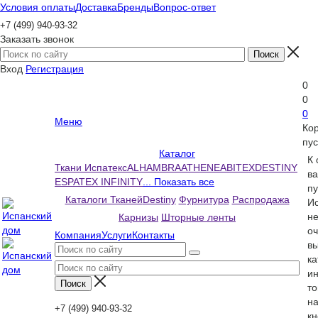
Условия оплаты
Доставка
Бренды
Вопрос-ответ
+7 (499) 940-93-32
Заказать звонок
Вход
Регистрация
0
0
0
Меню
Ко
пус
Каталог
К
Ткани Испатекс
ALHAMBRA
ATHENEA
BITEX
DESTINY
ва
ESPATEX INFINITY
... Показать все
пу
Каталоги Тканей
Destiny
Фурнитура
Распродажа
Ис
н
Карнизы
Шторные ленты
оч
Компания
Услуги
Контакты
вы
ка
и
то
н
+7 (499) 940-93-32
кн