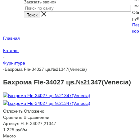
Заказать звонок
ко
Об
ру
Пе
кор
Главная
-
Каталог
-
Фурнитура
-
Бахрома Fle-34027 цв.№21347(Venecia)
Бахрома Fle-34027 цв.№21347(Venecia)
Отложить
Отложено
Сравнить
В сравнении
Артикул
FLE-34027,21347
1 225
руб
/м
Много