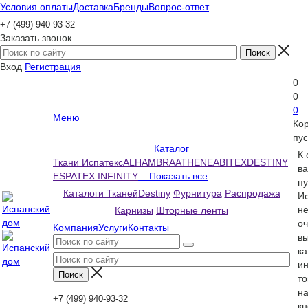
Условия оплаты
Доставка
Бренды
Вопрос-ответ
+7 (499) 940-93-32
Заказать звонок
Вход
Регистрация
0
0
0
Меню
Ко
пус
Каталог
К
Ткани Испатекс
ALHAMBRA
ATHENEA
BITEX
DESTINY
ва
ESPATEX INFINITY
... Показать все
пу
Каталоги Тканей
Destiny
Фурнитура
Распродажа
Ис
н
Карнизы
Шторные ленты
оч
Компания
Услуги
Контакты
вы
ка
и
то
н
+7 (499) 940-93-32
кн