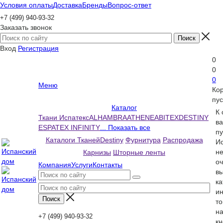
Условия оплаты
Доставка
Бренды
Вопрос-ответ
+7 (499) 940-93-32
Заказать звонок
Вход
Регистрация
0
0
0
Меню
Ко
пус
Каталог
К
Ткани Испатекс
ALHAMBRA
ATHENEA
BITEX
DESTINY
ва
ESPATEX INFINITY
... Показать все
пу
Каталоги Тканей
Destiny
Фурнитура
Распродажа
Ис
н
Карнизы
Шторные ленты
оч
Компания
Услуги
Контакты
вы
ка
и
то
н
+7 (499) 940-93-32
кн