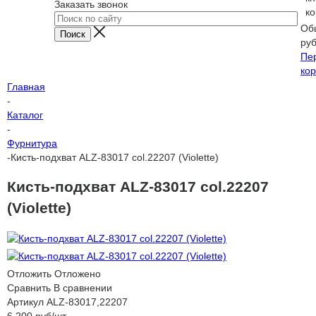
Заказать звонок
ко
Об
ру
Пе
кор
Главная
-
Каталог
-
Фурнитура
-
Кисть-подхват ALZ-83017 col.22207 (Violette)
Кисть-подхват ALZ-83017 col.22207
(Violette)
Отложить
Отложено
Сравнить
В сравнении
Артикул
ALZ-83017,22207
6 200
руб
/шт