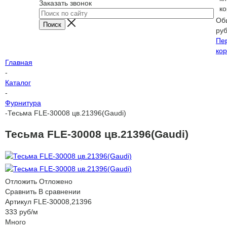
Заказать звонок
ко
Об
ру
Пе
кор
Главная
-
Каталог
-
Фурнитура
-
Тесьма FLE-30008 цв.21396(Gaudi)
Тесьма FLE-30008 цв.21396(Gaudi)
Отложить
Отложено
Сравнить
В сравнении
Артикул
FLE-30008,21396
333
руб
/м
Много