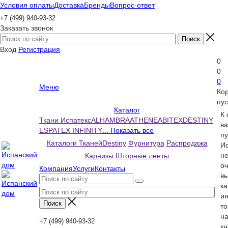
Условия оплаты
Доставка
Бренды
Вопрос-ответ
+7 (499) 940-93-32
Заказать звонок
Вход
Регистрация
0
0
0
Меню
Ко
пус
Каталог
К
Ткани Испатекс
ALHAMBRA
ATHENEA
BITEX
DESTINY
ва
ESPATEX INFINITY
... Показать все
пу
Каталоги Тканей
Destiny
Фурнитура
Распродажа
Ис
н
Карнизы
Шторные ленты
оч
Компания
Услуги
Контакты
вы
ка
и
то
н
+7 (499) 940-93-32
кн