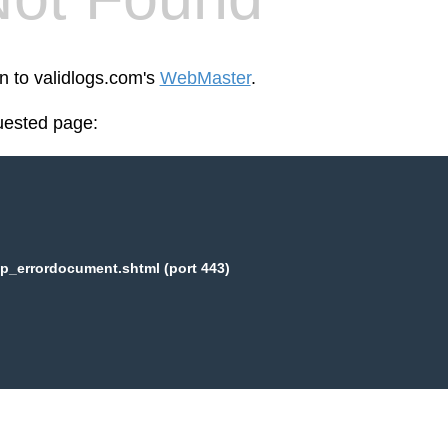
en to validlogs.com's
WebMaster
.
uested page:
p_errordocument.shtml (port 443)