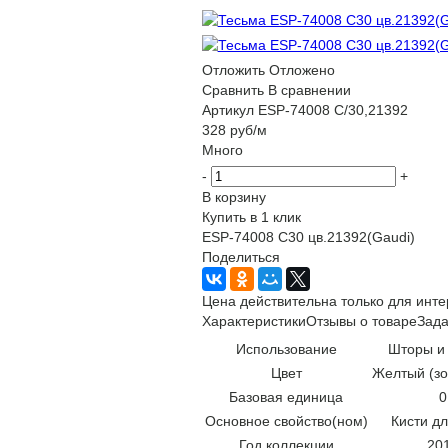
Отложить
Отложено
Сравнить
В сравнении
Артикул
ESP-74008 C/30,21392
328
руб
/м
Много
-
+
В корзину
Купить в 1 клик
ESP-74008 C30 цв.21392(Gaudi)
Поделиться
Цена действительна только для инте
Характеристики
Отзывы о товаре
Зада
Использование
Шторы и
Цвет
Желтый (зо
Базовая единица
0
Основное свойство(ном)
Кисти д
Год коллекции
20